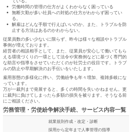
ている。
労働時間の管理の仕方がよくわからなく困っている
無断欠勤が多い社員への対処の仕方がわからず困ってい
る。
解雇はどんな手順で行えばいいのか。また、トラブルを防
止する方法はあるのかわからない。
従業員数の多い少ないに限らず、昨今は様々な相談やトラブル
事例が増えております。
経営者の相談相手として、また、従業員が安心して働いてもら
える環境づくりの一環として法令や実務例などに基づく専門的
な助言や指導をさせていただくのが社労士の役目です。トラブ
ルの防止や早期解決のお手伝いをいたします。
雇用形態の多様化に伴い、労働紛争も年々増加、複雑多岐にな
っています。
万が一裁判まで発展すると、多くの時間を失いかねません。更
に裁判に負けてしまったら多額の損失を被ります。そうなる前
にご相談ください。
労務管理・労使紛争解決手続、サービス内容一覧
就業規則作成・改定・診断
採用から定年まで人事管理の指導